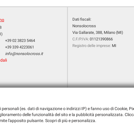
Dati fiscali:
ano
Nonsolocross
8
Via Gallarate, 388, Milano (MI)
I)
C.F/P.IVA:
01121390866
+39 02 3823 5464
Registro delle imprese:
MI
+39 339 4223061
info@nonsolocross.it
dali
i personali (es. dati di navigazione o indirizzi IP) e fanno uso di Cookie, Pix
iglioramento delle funzionalità del sito e la pubblicità personalizzata. Clicc
mite l'apposito pulsante. Scopri di più e personalizza.