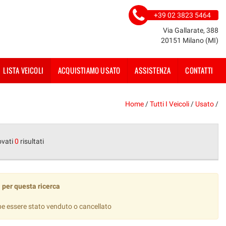
+39 02 3823 5464
Via Gallarate, 388
20151 Milano (MI)
LISTA VEICOLI
ACQUISTIAMO USATO
ASSISTENZA
CONTATTI
Home
/
Tutti I Veicoli
/
Usato
/
ovati
0
risultati
 per questa ricerca
be essere stato venduto o cancellato