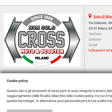
Sede di Mil
Via Gallarate, 38
20151 Milano (M
Telefono:
Cellulare:
Email:
Indicazioni stra
Orario apertura
Cookie policy
Lun :
14.30-18.30
Questo sito e gli strumenti di terze parti in esso integrati trattano dat
raggiungimento delle finalità descritte nella cookie policy, tra cui il m
Mar-Sab:
09.00-13.00/14.30-18.30
queste tecnologie. In alternativa puoi personalizzare le tue scelte tra