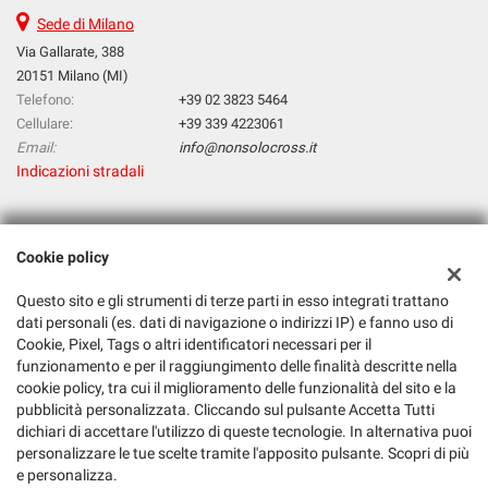
Sede di Milano
Via Gallarate, 388
20151 Milano (MI)
Telefono:
+39 02 3823 5464
Cellulare:
+39 339 4223061
Email:
info@nonsolocross.it
Indicazioni stradali
Dati fiscali:
Cookie policy
Nonsolocross
Via Gallarate, 388, Milano (MI)
Questo sito e gli strumenti di terze parti in esso integrati trattano
C.F/P.IVA:
01121390866
dati personali (es. dati di navigazione o indirizzi IP) e fanno uso di
Cookie, Pixel, Tags o altri identificatori necessari per il
Registro delle imprese:
MI
funzionamento e per il raggiungimento delle finalità descritte nella
cookie policy, tra cui il miglioramento delle funzionalità del sito e la
pubblicità personalizzata. Cliccando sul pulsante Accetta Tutti
dichiari di accettare l'utilizzo di queste tecnologie. In alternativa puoi
personalizzare le tue scelte tramite l'apposito pulsante. Scopri di più
e personalizza.