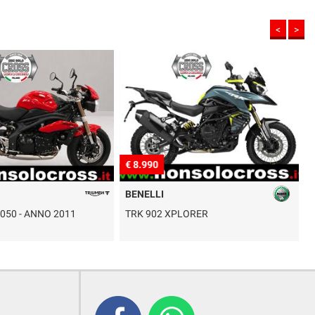
<
>
€ 8.990
€
BENELLI
 1050 - ANNO 2011
TRK 902 XPLORER