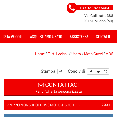
+39 02 3823 5464
Via Gallarate, 388
20151 Milano (MI)
LISTA VEICOLI
ACQUISTIAMO USATO
ASSISTENZA
CONTATTI
Home
/
Tutti I Veicoli
/
Usato
/
Moto Guzzi
/
V 35
Stampa
Condividi
CONTATTACI
Per un'offerta personalizzata
PREZZO NONSOLOCROSS MOTO & SCOOTER
999 €