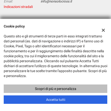
Email:
info@nonsolocross.it
Indicazioni stradali
Dati fiscali:
Cookie policy
Nonsolocross
Via Gallarate, 388, Milano (MI)
Questo sito e gli strumenti di terze parti in esso integrati trattano
C.F/P.IVA:
01121390866
dati personali (es. dati di navigazione o indirizzi IP) e fanno uso di
Cookie, Pixel, Tags o altri identificatori necessari per il
Registro delle imprese:
MI
funzionamento e per il raggiungimento delle finalità descritte nella
cookie policy, tra cui il miglioramento delle funzionalità del sito e la
pubblicità personalizzata. Cliccando sul pulsante Accetta Tutti
dichiari di accettare l'utilizzo di queste tecnologie. In alternativa puoi
personalizzare le tue scelte tramite l'apposito pulsante. Scopri di più
e personalizza.
Scopri di più e personalizza
Copyright © 2026 GestionaleAuto.com S.r.l., Tutti i diritti riservati -
Leggi l'informativa sulla privacy
-
Cookie Policy
Sito creato da:
GestionaleAuto.com
Accetta tutti