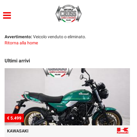
HOME
LISTA VEICOLI
Avvertimento:
Veicolo venduto o eliminato.
Ritorna alla home
ACQUISTIAMO USATO
Ultimi arrivi
ASSISTENZA
CONTATTI
€ 8.999
BMW