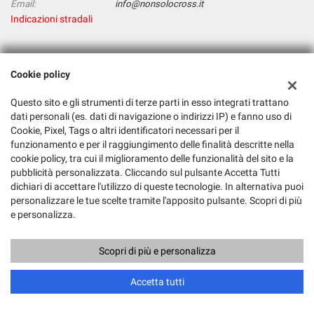
Email:
info@nonsolocross.it
Indicazioni stradali
Dati fiscali:
Cookie policy
Nonsolocross
Via Gallarate, 388, Milano (MI)
Questo sito e gli strumenti di terze parti in esso integrati trattano
C.F/P.IVA:
01121390866
dati personali (es. dati di navigazione o indirizzi IP) e fanno uso di
Cookie, Pixel, Tags o altri identificatori necessari per il
Registro delle imprese:
MI
funzionamento e per il raggiungimento delle finalità descritte nella
cookie policy, tra cui il miglioramento delle funzionalità del sito e la
pubblicità personalizzata. Cliccando sul pulsante Accetta Tutti
dichiari di accettare l'utilizzo di queste tecnologie. In alternativa puoi
personalizzare le tue scelte tramite l'apposito pulsante. Scopri di più
e personalizza.
Scopri di più e personalizza
Copyright © 2026 GestionaleAuto.com S.r.l., Tutti i diritti riservati -
Leggi l'informativa sulla privacy
-
Cookie Policy
Sito creato da:
GestionaleAuto.com
Accetta tutti