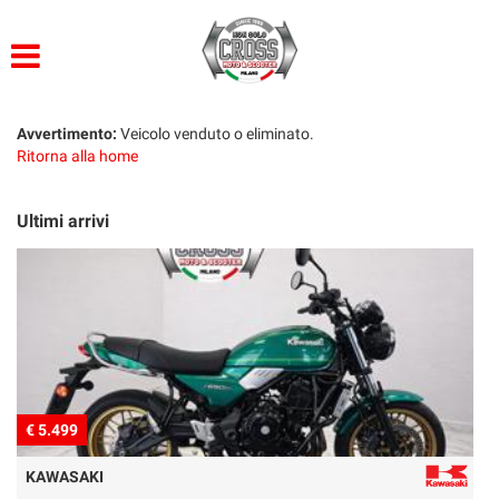
HOME
LISTA VEICOLI
Avvertimento:
Veicolo venduto o eliminato.
Ritorna alla home
ACQUISTIAMO USATO
Ultimi arrivi
ASSISTENZA
CONTATTI
€ 8.999
BMW