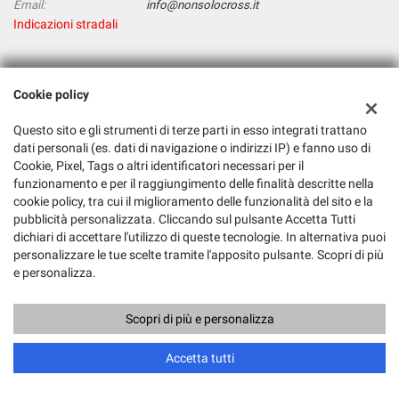
Email:
info@nonsolocross.it
Indicazioni stradali
Dati fiscali:
Cookie policy
Nonsolocross
Via Gallarate, 388, Milano (MI)
Questo sito e gli strumenti di terze parti in esso integrati trattano
C.F/P.IVA:
01121390866
dati personali (es. dati di navigazione o indirizzi IP) e fanno uso di
Cookie, Pixel, Tags o altri identificatori necessari per il
Registro delle imprese:
MI
funzionamento e per il raggiungimento delle finalità descritte nella
cookie policy, tra cui il miglioramento delle funzionalità del sito e la
pubblicità personalizzata. Cliccando sul pulsante Accetta Tutti
dichiari di accettare l'utilizzo di queste tecnologie. In alternativa puoi
personalizzare le tue scelte tramite l'apposito pulsante. Scopri di più
e personalizza.
Scopri di più e personalizza
Copyright © 2026 GestionaleAuto.com S.r.l., Tutti i diritti riservati -
Leggi l'informativa sulla privacy
-
Cookie Policy
Sito creato da:
GestionaleAuto.com
Accetta tutti