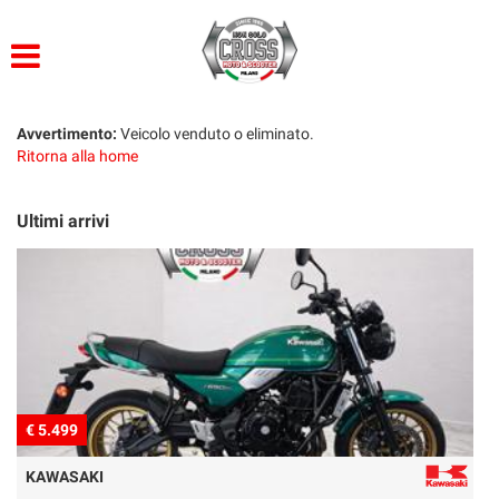
HOME
LISTA VEICOLI
Avvertimento:
Veicolo venduto o eliminato.
Ritorna alla home
ACQUISTIAMO USATO
Ultimi arrivi
ASSISTENZA
CONTATTI
€ 5.499
€
KAWASAKI