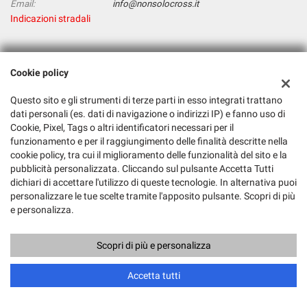
Email:
info@nonsolocross.it
Indicazioni stradali
Dati fiscali:
Cookie policy
Nonsolocross
Via Gallarate, 388, Milano (MI)
Questo sito e gli strumenti di terze parti in esso integrati trattano
C.F/P.IVA:
01121390866
dati personali (es. dati di navigazione o indirizzi IP) e fanno uso di
Cookie, Pixel, Tags o altri identificatori necessari per il
Registro delle imprese:
MI
funzionamento e per il raggiungimento delle finalità descritte nella
cookie policy, tra cui il miglioramento delle funzionalità del sito e la
pubblicità personalizzata. Cliccando sul pulsante Accetta Tutti
dichiari di accettare l'utilizzo di queste tecnologie. In alternativa puoi
personalizzare le tue scelte tramite l'apposito pulsante. Scopri di più
e personalizza.
Scopri di più e personalizza
Copyright © 2026 GestionaleAuto.com S.r.l., Tutti i diritti riservati -
Leggi l'informativa sulla privacy
-
Cookie Policy
Sito creato da:
GestionaleAuto.com
Accetta tutti