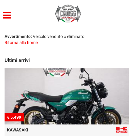
HOME
LISTA VEICOLI
Avvertimento:
Veicolo venduto o eliminato.
Ritorna alla home
ACQUISTIAMO USATO
Ultimi arrivi
ASSISTENZA
CONTATTI
€ 8.999
BMW